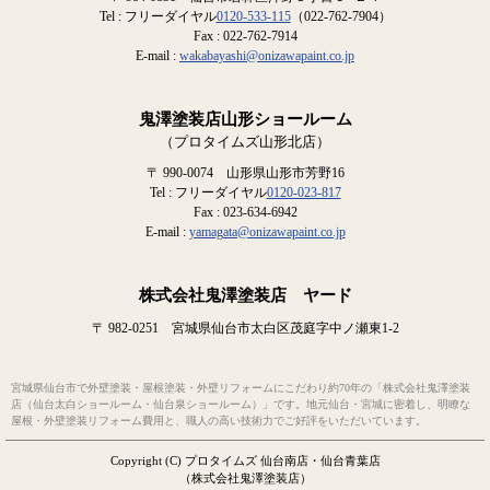
Tel : フリーダイヤル
0120-533-115
（022-762-7904）
Fax : 022-762-7914
E-mail :
wakabayashi@onizawapaint.co.jp
鬼澤塗装店山形ショールーム
（プロタイムズ山形北店）
〒 990-0074 山形県山形市芳野16
Tel : フリーダイヤル
0120-023-817
Fax : 023-634-6942
E-mail :
yamagata@onizawapaint.co.jp
株式会社鬼澤塗装店 ヤード
〒 982-0251 宮城県仙台市太白区茂庭字中ノ瀬東1-2
宮城県仙台市で外壁塗装・屋根塗装・外壁リフォームにこだわり約70年の「株式会社鬼澤塗装
店（仙台太白ショールーム・仙台泉ショールーム）」です。地元仙台・宮城に密着し、明瞭な
屋根・外壁塗装リフォーム費用と、職人の高い技術力でご好評をいただいています。
Copyright (C) プロタイムズ 仙台南店・仙台青葉店
（株式会社鬼澤塗装店）