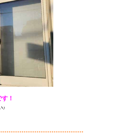
です！
い♪