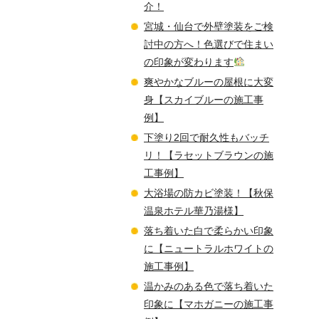
介！
宮城・仙台で外壁塗装をご検
討中の方へ！色選びで住まい
の印象が変わります
爽やかなブルーの屋根に大変
身【スカイブルーの施工事
例】
下塗り2回で耐久性もバッチ
リ！【ラセットブラウンの施
工事例】
大浴場の防カビ塗装！【秋保
温泉ホテル華乃湯様】
落ち着いた白で柔らかい印象
に【ニュートラルホワイトの
施工事例】
温かみのある色で落ち着いた
印象に【マホガニーの施工事