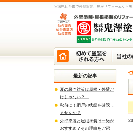
宮城県仙台市で外壁塗装、屋根リフォームなら鬼
最新の記事
夏の暑さ対策は屋根・外壁だ
けじゃない？！
秋前に！網戸の状態を確認し
ませんか？
2
外壁塗装と屋根塗装は一緒が
おすすめ？その理由をご紹