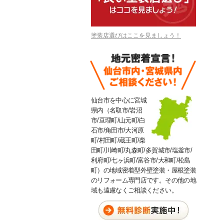
塗装店選びはここを見ましょう！
仙台市を中心に宮城
県内（名取市/岩沼
市/亘理町/山元町/白
石市/角田市/大河原
町/村田町/蔵王町/柴
田町/川崎町/丸森町/多賀城市/塩釜市/
利府町/七ヶ浜町/富谷市/大和町/松島
町）の地域密着型外壁塗装・屋根塗装
のリフォーム専門店です。その他の地
域も遠慮なくご相談ください。