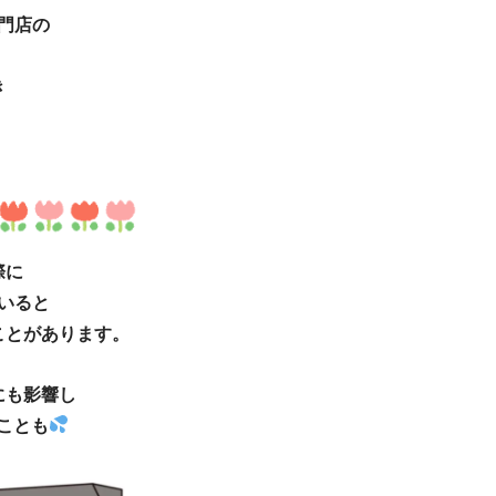
門店の
き
際に
いると
ことがあります。
にも影響し
ことも