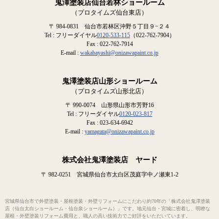
鬼澤塗装店仙台若林ショールーム
（プロタイムズ仙台東店）
〒 984-0831 仙台市若林区沖野５丁目９−２４
Tel : フリーダイヤル
0120-533-115
（022-762-7904）
Fax : 022-762-7914
E-mail :
wakabayashi@onizawapaint.co.jp
鬼澤塗装店山形ショールーム
（プロタイムズ山形北店）
〒 990-0074 山形県山形市芳野16
Tel : フリーダイヤル
0120-023-817
Fax : 023-634-6942
E-mail :
yamagata@onizawapaint.co.jp
株式会社鬼澤塗装店 ヤード
〒 982-0251 宮城県仙台市太白区茂庭字中ノ瀬東1-2
宮城県仙台市で外壁塗装・屋根塗装・外壁リフォームにこだわり約70年の「株式会社鬼澤塗装
店（仙台太白ショールーム・仙台泉ショールーム）」です。地元仙台・宮城に密着し、明瞭な
屋根・外壁塗装リフォーム費用と、職人の高い技術力でご好評をいただいています。