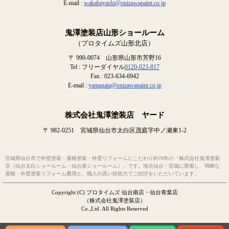
E-mail :
wakabayashi@onizawapaint.co.jp
鬼澤塗装店山形ショールーム
（プロタイムズ山形北店）
〒 990-0074 山形県山形市芳野16
Tel : フリーダイヤル
0120-023-817
Fax : 023-634-6942
E-mail :
yamagata@onizawapaint.co.jp
株式会社鬼澤塗装店 ヤード
〒 982-0251 宮城県仙台市太白区茂庭字中ノ瀬東1-2
宮城県仙台市で外壁塗装・屋根塗装・外壁リフォームにこだわり約70年の「株式会社鬼澤塗装
店（仙台太白ショールーム・仙台泉ショールーム）」です。地元仙台・宮城に密着し、明瞭な
屋根・外壁塗装リフォーム費用と、職人の高い技術力でご好評をいただいています。
Copyright (C) プロタイムズ 仙台南店・仙台青葉店
（株式会社鬼澤塗装店）
Co.,Ltd. All Rights Reserved