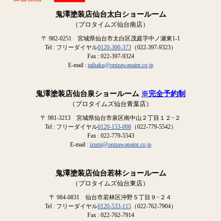
鬼澤塗装店仙台太白ショールーム
（プロタイムズ仙台南店）
〒 982-0251 宮城県仙台市太白区茂庭字中ノ瀬東1-1
Tel : フリーダイヤル
0120-300-373
（022-397-9323）
Fax : 022-397-9324
E-mail :
taihaku@onizawapaint.co.jp
鬼澤塗装店仙台泉ショールーム
※完全予約制
（プロタイムズ仙台青葉店）
〒 981-3213 宮城県仙台市泉区南中山２丁目１２−２
Tel : フリーダイヤル
0120-153-008
（022-779-5542）
Fax : 022-779-5543
E-mail :
izumi@onizawapaint.co.jp
鬼澤塗装店仙台若林ショールーム
（プロタイムズ仙台東店）
〒 984-0831 仙台市若林区沖野５丁目９−２４
Tel : フリーダイヤル
0120-533-115
（022-762-7904）
Fax : 022-762-7914