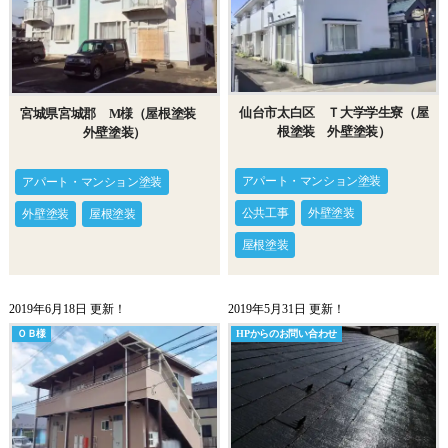
仙台市太白区 Ｔ大学学生寮（屋
宮城県宮城郡 M様（屋根塗装
根塗装 外壁塗装）
外壁塗装）
アパート・マンション塗装
アパート・マンション塗装
公共工事
外壁塗装
外壁塗装
屋根塗装
屋根塗装
2019年6月18日 更新！
2019年5月31日 更新！
ＯＢ様
HPからのお問い合わせ