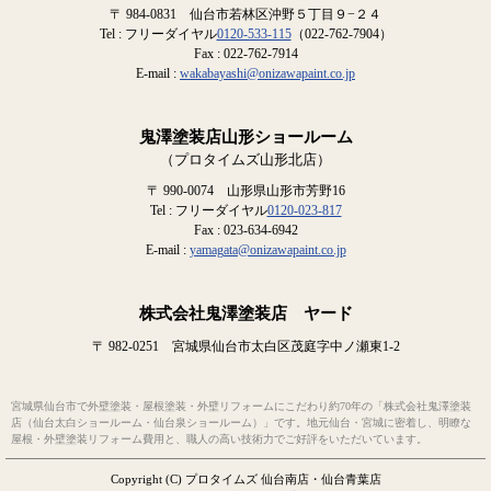
〒 984-0831 仙台市若林区沖野５丁目９−２４
Tel : フリーダイヤル
0120-533-115
（022-762-7904）
Fax : 022-762-7914
E-mail :
wakabayashi@onizawapaint.co.jp
鬼澤塗装店山形ショールーム
（プロタイムズ山形北店）
〒 990-0074 山形県山形市芳野16
Tel : フリーダイヤル
0120-023-817
Fax : 023-634-6942
E-mail :
yamagata@onizawapaint.co.jp
株式会社鬼澤塗装店 ヤード
〒 982-0251 宮城県仙台市太白区茂庭字中ノ瀬東1-2
宮城県仙台市で外壁塗装・屋根塗装・外壁リフォームにこだわり約70年の「株式会社鬼澤塗装
店（仙台太白ショールーム・仙台泉ショールーム）」です。地元仙台・宮城に密着し、明瞭な
屋根・外壁塗装リフォーム費用と、職人の高い技術力でご好評をいただいています。
Copyright (C) プロタイムズ 仙台南店・仙台青葉店