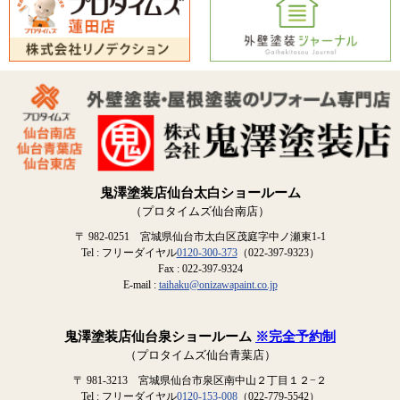
鬼澤塗装店仙台太白ショールーム
（プロタイムズ仙台南店）
〒 982-0251 宮城県仙台市太白区茂庭字中ノ瀬東1-1
Tel : フリーダイヤル
0120-300-373
（022-397-9323）
Fax : 022-397-9324
E-mail :
taihaku@onizawapaint.co.jp
鬼澤塗装店仙台泉ショールーム
※完全予約制
（プロタイムズ仙台青葉店）
〒 981-3213 宮城県仙台市泉区南中山２丁目１２−２
Tel : フリーダイヤル
0120-153-008
（022-779-5542）