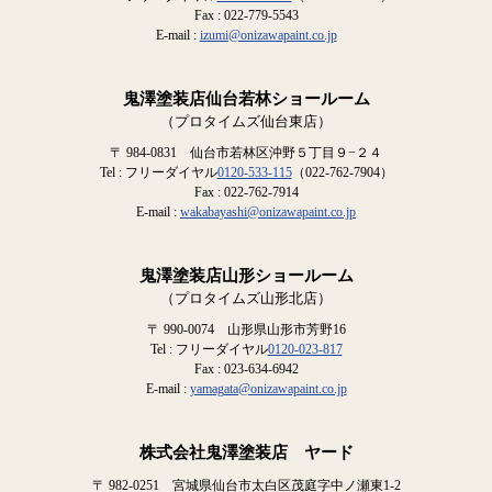
Fax : 022-779-5543
E-mail :
izumi@onizawapaint.co.jp
鬼澤塗装店仙台若林ショールーム
（プロタイムズ仙台東店）
〒 984-0831 仙台市若林区沖野５丁目９−２４
Tel : フリーダイヤル
0120-533-115
（022-762-7904）
Fax : 022-762-7914
E-mail :
wakabayashi@onizawapaint.co.jp
鬼澤塗装店山形ショールーム
（プロタイムズ山形北店）
〒 990-0074 山形県山形市芳野16
Tel : フリーダイヤル
0120-023-817
Fax : 023-634-6942
E-mail :
yamagata@onizawapaint.co.jp
株式会社鬼澤塗装店 ヤード
〒 982-0251 宮城県仙台市太白区茂庭字中ノ瀬東1-2