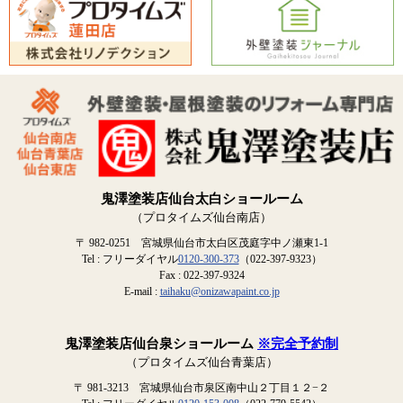
鬼澤塗装店仙台太白ショールーム
（プロタイムズ仙台南店）
〒 982-0251 宮城県仙台市太白区茂庭字中ノ瀬東1-1
Tel : フリーダイヤル
0120-300-373
（022-397-9323）
Fax : 022-397-9324
E-mail :
taihaku@onizawapaint.co.jp
鬼澤塗装店仙台泉ショールーム
※完全予約制
（プロタイムズ仙台青葉店）
〒 981-3213 宮城県仙台市泉区南中山２丁目１２−２