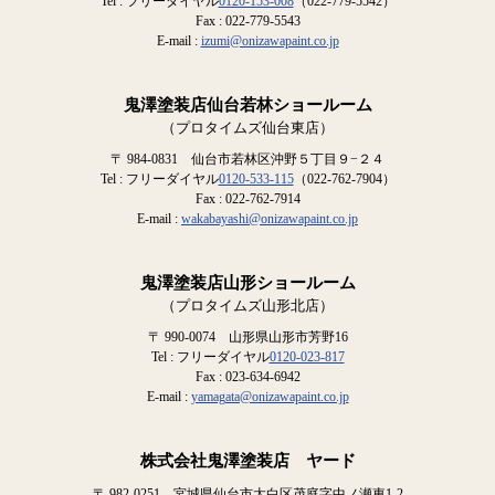
Tel : フリーダイヤル
0120-153-008
（022-779-5542）
Fax : 022-779-5543
E-mail :
izumi@onizawapaint.co.jp
鬼澤塗装店仙台若林ショールーム
（プロタイムズ仙台東店）
〒 984-0831 仙台市若林区沖野５丁目９−２４
Tel : フリーダイヤル
0120-533-115
（022-762-7904）
Fax : 022-762-7914
E-mail :
wakabayashi@onizawapaint.co.jp
鬼澤塗装店山形ショールーム
（プロタイムズ山形北店）
〒 990-0074 山形県山形市芳野16
Tel : フリーダイヤル
0120-023-817
Fax : 023-634-6942
E-mail :
yamagata@onizawapaint.co.jp
株式会社鬼澤塗装店 ヤード
〒 982-0251 宮城県仙台市太白区茂庭字中ノ瀬東1-2