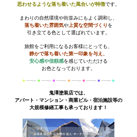
思わせるような落ち着いた風合いが特徴
です。
まわりの自然環境や街並みにもよく調和し、
落ち着いた雰囲気
や
上質な空間づくり
を
引き立てる色として選ばれています。
旅館をご利用になるお客様にとっても、
静かで落ち着いた第一印象を与え、
安心感や信頼感
を
感じていただける
お色となっております。
鬼澤塗装店では、
アパート・マンション・商業ビル・宿泊施設等の
大規模修繕工事も承っております！