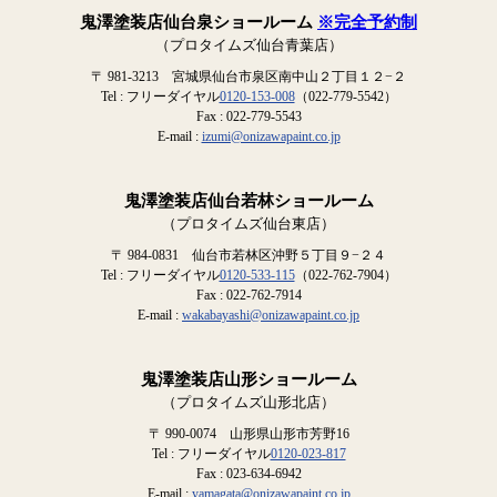
鬼澤塗装店仙台泉ショールーム
※完全予約制
（プロタイムズ仙台青葉店）
〒 981-3213 宮城県仙台市泉区南中山２丁目１２−２
Tel : フリーダイヤル
0120-153-008
（022-779-5542）
Fax : 022-779-5543
E-mail :
izumi@onizawapaint.co.jp
鬼澤塗装店仙台若林ショールーム
（プロタイムズ仙台東店）
〒 984-0831 仙台市若林区沖野５丁目９−２４
Tel : フリーダイヤル
0120-533-115
（022-762-7904）
Fax : 022-762-7914
E-mail :
wakabayashi@onizawapaint.co.jp
鬼澤塗装店山形ショールーム
（プロタイムズ山形北店）
〒 990-0074 山形県山形市芳野16
Tel : フリーダイヤル
0120-023-817
Fax : 023-634-6942
E-mail :
yamagata@onizawapaint.co.jp