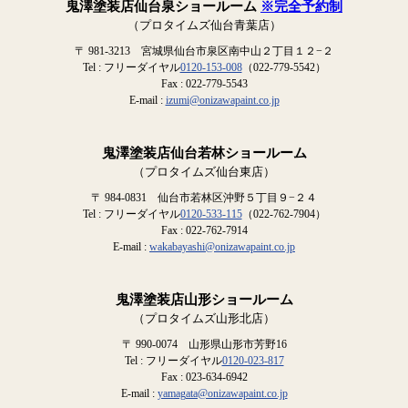
鬼澤塗装店仙台泉ショールーム
※完全予約制
（プロタイムズ仙台青葉店）
〒 981-3213 宮城県仙台市泉区南中山２丁目１２−２
Tel : フリーダイヤル
0120-153-008
（022-779-5542）
Fax : 022-779-5543
E-mail :
izumi@onizawapaint.co.jp
鬼澤塗装店仙台若林ショールーム
（プロタイムズ仙台東店）
〒 984-0831 仙台市若林区沖野５丁目９−２４
Tel : フリーダイヤル
0120-533-115
（022-762-7904）
Fax : 022-762-7914
E-mail :
wakabayashi@onizawapaint.co.jp
鬼澤塗装店山形ショールーム
（プロタイムズ山形北店）
〒 990-0074 山形県山形市芳野16
Tel : フリーダイヤル
0120-023-817
Fax : 023-634-6942
E-mail :
yamagata@onizawapaint.co.jp