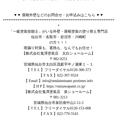
▼▼ 屋根外壁などのお問合せ・お申込みはこちら ▼▼
*************************************************************
*
「一級塗装技能士」がいる外壁・屋根塗装の塗り替え専門店
仙台市・名取市・岩沼市・川崎町
の方々！！
雨漏り対策も、遮熱も、なんでもお任せ！
【株式会社鬼澤塗装店 太白ショールーム】
〒982-0251
宮城県仙台市太白区茂庭字中ノ瀬東１－１
【 T E L 】フリーダイヤル0120-300-373
【 F A X 】022-397-9324
【 Email 】info@sendaiminami.protimes.info
【 H P 】https://onizawapaint.co.jp/
【株式会社鬼澤塗装店 泉ショールーム】
〒981-3213
宮城県仙台市泉区南中山2-12-2
【 T E L 】フリーダイヤル0120-153-008
【 F A X 】022-779-5543