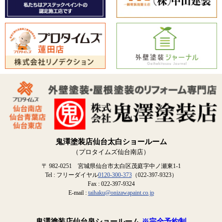
鬼澤塗装店仙台太白ショールーム
（プロタイムズ仙台南店）
〒 982-0251 宮城県仙台市太白区茂庭字中ノ瀬東1-1
Tel : フリーダイヤル
0120-300-373
（022-397-9323）
Fax : 022-397-9324
E-mail :
taihaku@onizawapaint.co.jp
鬼澤塗装店仙台泉ショールーム
※完全予約制