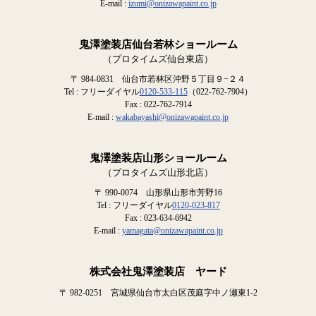
E-mail :
izumi@onizawapaint.co.jp
鬼澤塗装店仙台若林ショールーム
（プロタイムズ仙台東店）
〒 984-0831 仙台市若林区沖野５丁目９−２４
Tel : フリーダイヤル
0120-533-115
（022-762-7904）
Fax : 022-762-7914
E-mail :
wakabayashi@onizawapaint.co.jp
鬼澤塗装店山形ショールーム
（プロタイムズ山形北店）
〒 990-0074 山形県山形市芳野16
Tel : フリーダイヤル
0120-023-817
Fax : 023-634-6942
E-mail :
yamagata@onizawapaint.co.jp
株式会社鬼澤塗装店 ヤード
〒 982-0251 宮城県仙台市太白区茂庭字中ノ瀬東1-2