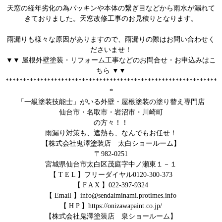
天窓の経年劣化の為パッキンや本体の繋ぎ目などから雨水が漏れて
きておりました。天窓改修工事のお見積りとなります。
雨漏りも様々な原因がありますので、雨漏りの際はお問い合わせく
ださいませ！
▼▼ 屋根外壁塗装・リフォーム工事などのお問合せ・お申込みはこ
ちら ▼▼
*************************************************************
*
「一級塗装技能士」がいる外壁・屋根塗装の塗り替え専門店
仙台市・名取市・岩沼市・川崎町
の方々！！
雨漏り対策も、遮熱も、なんでもお任せ！
【株式会社鬼澤塗装店 太白ショールーム】
〒982-0251
宮城県仙台市太白区茂庭字中ノ瀬東１－１
【 T E L 】フリーダイヤル0120-300-373
【 F A X 】022-397-9324
【 Email 】info@sendaiminami.protimes.info
【 H P 】https://onizawapaint.co.jp/
【株式会社鬼澤塗装店 泉ショールーム】