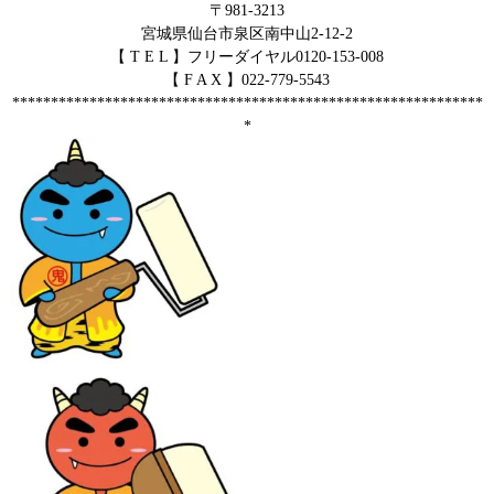
〒981-3213
宮城県仙台市泉区南中山2-12-2
【 T E L 】フリーダイヤル0120-153-008
【 F A X 】022-779-5543
*************************************************************
*