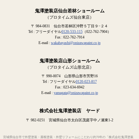
鬼澤塗装店仙台若林ショールーム
（プロタイムズ仙台東店）
〒 984-0831 仙台市若林区沖野５丁目９−２４
Tel : フリーダイヤル
0120-533-115
（022-762-7904）
Fax : 022-762-7914
E-mail :
wakabayashi@onizawapaint.co.jp
鬼澤塗装店山形ショールーム
（プロタイムズ山形北店）
〒 990-0074 山形県山形市芳野16
Tel : フリーダイヤル
0120-023-817
Fax : 023-634-6942
E-mail :
yamagata@onizawapaint.co.jp
株式会社鬼澤塗装店 ヤード
〒 982-0251 宮城県仙台市太白区茂庭字中ノ瀬東1-2
宮城県仙台市で外壁塗装・屋根塗装・外壁リフォームにこだわり約70年の「株式会社鬼澤塗装