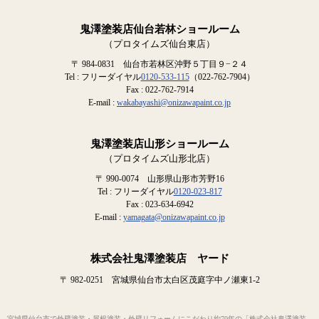
鬼澤塗装店仙台若林ショールーム
（プロタイムズ仙台東店）
〒 984-0831 仙台市若林区沖野５丁目９−２４
Tel : フリーダイヤル
0120-533-115
（022-762-7904）
Fax : 022-762-7914
E-mail :
wakabayashi@onizawapaint.co.jp
鬼澤塗装店山形ショールーム
（プロタイムズ山形北店）
〒 990-0074 山形県山形市芳野16
Tel : フリーダイヤル
0120-023-817
Fax : 023-634-6942
E-mail :
yamagata@onizawapaint.co.jp
株式会社鬼澤塗装店 ヤード
〒 982-0251 宮城県仙台市太白区茂庭字中ノ瀬東1-2
宮城県仙台市で外壁塗装・屋根塗装・外壁リフォームにこだわり約70年の「株式会社鬼澤塗装