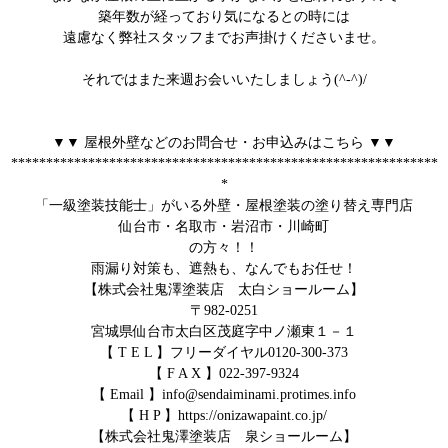
築年数が経っており気になるとの時には
遠慮なく弊社スタッフまでお声掛けくださいませ。
それではまた来週お会いいたしましょう(^-^)/
▼▼ 屋根外壁などのお問合せ・お申込みはこちら ▼▼
*************************************************************
*
「一級塗装技能士」がいる外壁・屋根塗装の塗り替え専門店
仙台市・名取市・岩沼市・川崎町
の方々！！
雨漏り対策も、遮熱も、なんでもお任せ！
【株式会社鬼澤塗装店 太白ショールーム】
〒982-0251
宮城県仙台市太白区茂庭字中ノ瀬東１－１
【 T E L 】フリーダイヤル0120-300-373
【 F A X 】022-397-9324
【 Email 】info@sendaiminami.protimes.info
【 H P 】https://onizawapaint.co.jp/
【株式会社鬼澤塗装店 泉ショールーム】