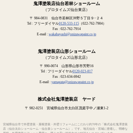
鬼澤塗装店仙台若林ショールーム
（プロタイムズ仙台東店）
〒 984-0831 仙台市若林区沖野５丁目９−２４
Tel : フリーダイヤル
0120-533-115
（022-762-7904）
Fax : 022-762-7914
E-mail :
wakabayashi@onizawapaint.co.jp
鬼澤塗装店山形ショールーム
（プロタイムズ山形北店）
〒 990-0074 山形県山形市芳野16
Tel : フリーダイヤル
0120-023-817
Fax : 023-634-6942
E-mail :
yamagata@onizawapaint.co.jp
株式会社鬼澤塗装店 ヤード
〒 982-0251 宮城県仙台市太白区茂庭字中ノ瀬東1-2
宮城県仙台市で外壁塗装・屋根塗装・外壁リフォームにこだわり約70年の「株式会社鬼澤塗装
店（仙台太白ショールーム・仙台泉ショールーム）」です。地元仙台・宮城に密着し、明瞭な