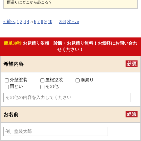
雨漏りはどこから起こる？
« 前へ
1
2
3
4
5
6
7
8
9
10
…
288
次へ »
簡単30秒
お見積り依頼 診断・お見積り無料！お気軽にお問い合わ
せください！
希望内容
外壁塗装
屋根塗装
雨漏り
雨どい
その他
お名前