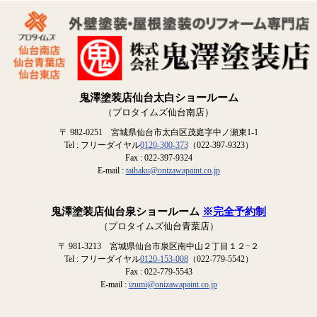
鬼澤塗装店仙台太白ショールーム
（プロタイムズ仙台南店）
〒 982-0251 宮城県仙台市太白区茂庭字中ノ瀬東1-1
Tel : フリーダイヤル
0120-300-373
（022-397-9323）
Fax : 022-397-9324
E-mail :
taihaku@onizawapaint.co.jp
鬼澤塗装店仙台泉ショールーム
※完全予約制
（プロタイムズ仙台青葉店）
〒 981-3213 宮城県仙台市泉区南中山２丁目１２−２
Tel : フリーダイヤル
0120-153-008
（022-779-5542）
Fax : 022-779-5543
E-mail :
izumi@onizawapaint.co.jp