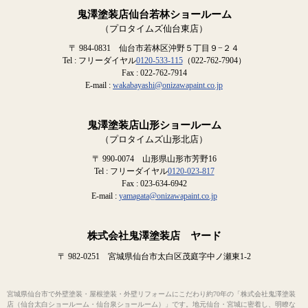
鬼澤塗装店仙台若林ショールーム
（プロタイムズ仙台東店）
〒 984-0831 仙台市若林区沖野５丁目９−２４
Tel : フリーダイヤル
0120-533-115
（022-762-7904）
Fax : 022-762-7914
E-mail :
wakabayashi@onizawapaint.co.jp
鬼澤塗装店山形ショールーム
（プロタイムズ山形北店）
〒 990-0074 山形県山形市芳野16
Tel : フリーダイヤル
0120-023-817
Fax : 023-634-6942
E-mail :
yamagata@onizawapaint.co.jp
株式会社鬼澤塗装店 ヤード
〒 982-0251 宮城県仙台市太白区茂庭字中ノ瀬東1-2
宮城県仙台市で外壁塗装・屋根塗装・外壁リフォームにこだわり約70年の「株式会社鬼澤塗装
店（仙台太白ショールーム・仙台泉ショールーム）」です。地元仙台・宮城に密着し、明瞭な