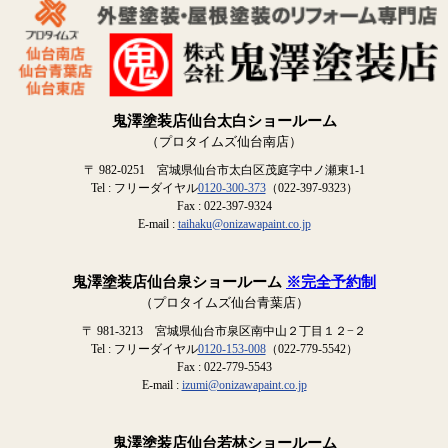
鬼澤塗装店仙台太白ショールーム
（プロタイムズ仙台南店）
〒 982-0251 宮城県仙台市太白区茂庭字中ノ瀬東1-1
Tel : フリーダイヤル
0120-300-373
（022-397-9323）
Fax : 022-397-9324
E-mail :
taihaku@onizawapaint.co.jp
鬼澤塗装店仙台泉ショールーム
※完全予約制
（プロタイムズ仙台青葉店）
〒 981-3213 宮城県仙台市泉区南中山２丁目１２−２
Tel : フリーダイヤル
0120-153-008
（022-779-5542）
Fax : 022-779-5543
E-mail :
izumi@onizawapaint.co.jp
鬼澤塗装店仙台若林ショールーム