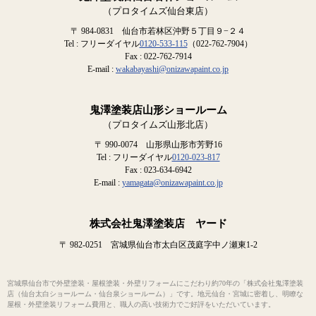
（プロタイムズ仙台東店）
〒 984-0831 仙台市若林区沖野５丁目９−２４
Tel : フリーダイヤル
0120-533-115
（022-762-7904）
Fax : 022-762-7914
E-mail :
wakabayashi@onizawapaint.co.jp
鬼澤塗装店山形ショールーム
（プロタイムズ山形北店）
〒 990-0074 山形県山形市芳野16
Tel : フリーダイヤル
0120-023-817
Fax : 023-634-6942
E-mail :
yamagata@onizawapaint.co.jp
株式会社鬼澤塗装店 ヤード
〒 982-0251 宮城県仙台市太白区茂庭字中ノ瀬東1-2
宮城県仙台市で外壁塗装・屋根塗装・外壁リフォームにこだわり約70年の「株式会社鬼澤塗装
店（仙台太白ショールーム・仙台泉ショールーム）」です。地元仙台・宮城に密着し、明瞭な
屋根・外壁塗装リフォーム費用と、職人の高い技術力でご好評をいただいています。