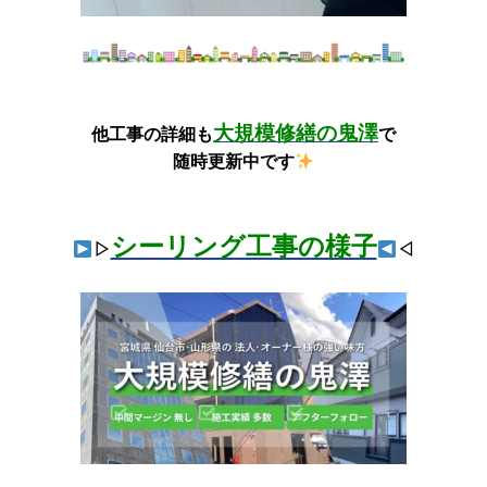
大規模修繕の鬼澤
他工事の詳細も
で
随時更新中です
シーリング工事の様子
▷
◁