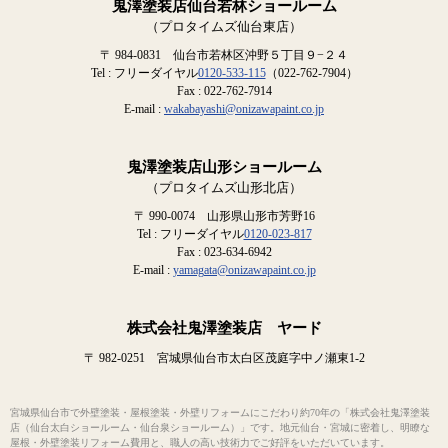
鬼澤塗装店仙台若林ショールーム
（プロタイムズ仙台東店）
〒 984-0831 仙台市若林区沖野５丁目９−２４
Tel : フリーダイヤル
0120-533-115
（022-762-7904）
Fax : 022-762-7914
E-mail :
wakabayashi@onizawapaint.co.jp
鬼澤塗装店山形ショールーム
（プロタイムズ山形北店）
〒 990-0074 山形県山形市芳野16
Tel : フリーダイヤル
0120-023-817
Fax : 023-634-6942
E-mail :
yamagata@onizawapaint.co.jp
株式会社鬼澤塗装店 ヤード
〒 982-0251 宮城県仙台市太白区茂庭字中ノ瀬東1-2
宮城県仙台市で外壁塗装・屋根塗装・外壁リフォームにこだわり約70年の「株式会社鬼澤塗装
店（仙台太白ショールーム・仙台泉ショールーム）」です。地元仙台・宮城に密着し、明瞭な
屋根・外壁塗装リフォーム費用と、職人の高い技術力でご好評をいただいています。