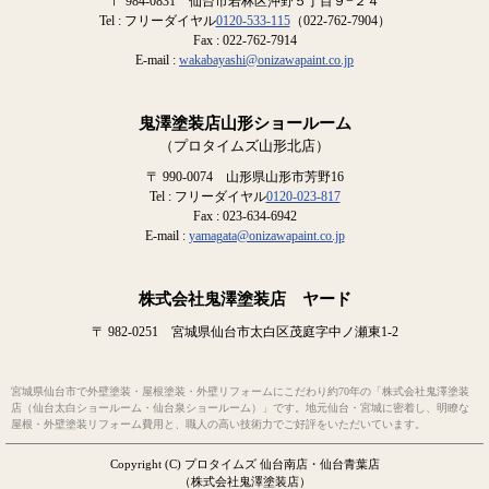
〒 984-0831 仙台市若林区沖野５丁目９−２４
Tel : フリーダイヤル
0120-533-115
（022-762-7904）
Fax : 022-762-7914
E-mail :
wakabayashi@onizawapaint.co.jp
鬼澤塗装店山形ショールーム
（プロタイムズ山形北店）
〒 990-0074 山形県山形市芳野16
Tel : フリーダイヤル
0120-023-817
Fax : 023-634-6942
E-mail :
yamagata@onizawapaint.co.jp
株式会社鬼澤塗装店 ヤード
〒 982-0251 宮城県仙台市太白区茂庭字中ノ瀬東1-2
宮城県仙台市で外壁塗装・屋根塗装・外壁リフォームにこだわり約70年の「株式会社鬼澤塗装
店（仙台太白ショールーム・仙台泉ショールーム）」です。地元仙台・宮城に密着し、明瞭な
屋根・外壁塗装リフォーム費用と、職人の高い技術力でご好評をいただいています。
Copyright (C) プロタイムズ 仙台南店・仙台青葉店
（株式会社鬼澤塗装店）