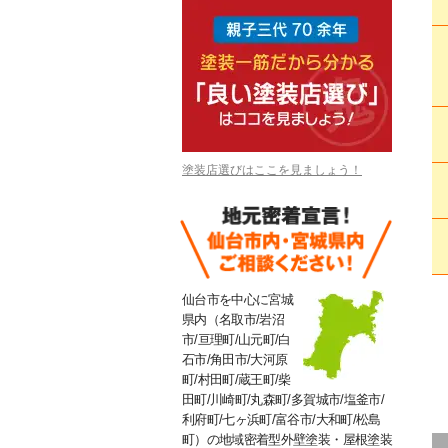
塗装店選びはここを見ましょう！
仙台市を中心に宮城
県内（名取市/岩沼
市/亘理町/山元町/白
石市/角田市/大河原
町/村田町/蔵王町/柴
田町/川崎町/丸森町/多賀城市/塩釜市/
利府町/七ヶ浜町/富谷市/大和町/松島
町）の地域密着型外壁塗装・屋根塗装