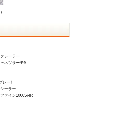
！
》
ックシーラー
ャネツサーモSi
グレー》
ーシーラー
イン1000Si-IR