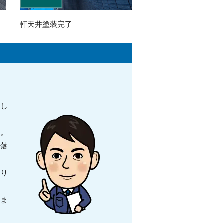
軒天井塗装完了
まし
す。
も落
がり
きま
さ