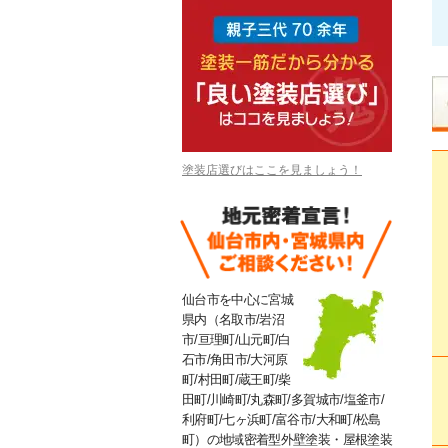
塗装店選びはここを見ましょう！
仙台市を中心に宮城
県内（名取市/岩沼
市/亘理町/山元町/白
石市/角田市/大河原
町/村田町/蔵王町/柴
田町/川崎町/丸森町/多賀城市/塩釜市/
利府町/七ヶ浜町/富谷市/大和町/松島
町）の地域密着型外壁塗装・屋根塗装