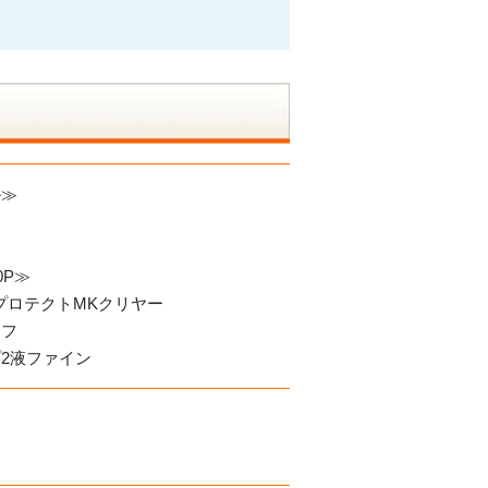
ル≫
0P≫
プロテクトMKクリヤー
ーフ
2液ファイン