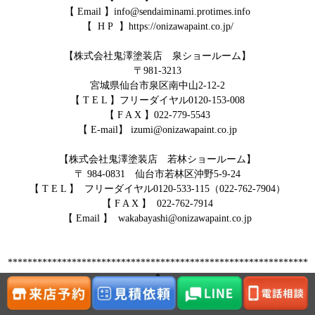
【
Email
】
info@sendaiminami.protimes.info
【
H P
】
https://onizawapaint.co.jp/
【株式会社鬼澤塗装店 泉ショールーム】
〒
981-3213
宮城県仙台市泉区南中山
2-12-2
【
T E L
】フリーダイヤル
0120-153-008
【
F A X
】
022-779-5543
【
E-mail
】
izumi@onizawapaint.co.jp
【株式会社鬼澤塗装店 若林ショールーム】
〒
984-0831
仙台市若林区沖野
5-9-24
【
T E L
】
フリーダイヤル
0120-533-115
（
022-762-7904
）
【
F A X
】
022-762-7914
【
Email
】
wakabayashi@onizawapaint.co.jp
*************************************************************
*