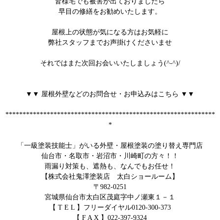
皆様宅でも被害が出ておりましたら
早目の修繕をお勧めいたします。
屋根上の状態が気になる方はお気軽に
弊社スタッフまでお声掛けくださいませ
それではまた次回お会いいたしましょう(^-^)/
▼▼ 屋根外壁などのお問合せ・お申込みはこちら
▼▼
*************************************************************
*
「一級塗装技能士」がいる外壁・屋根塗装の塗り替え専門店
仙台市・名取市・岩沼市・川崎町の方々！！
雨漏り対策も、遮熱も、なんでもお任せ！
【株式会社鬼澤塗装店 太白ショールーム】
〒
982-0251
宮城県仙台市太白区茂庭字中ノ瀬東１－１
【
T E L
】フリーダイヤル
0120-300-373
【
F A X
】
022-397-9324