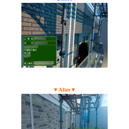
▼After▼