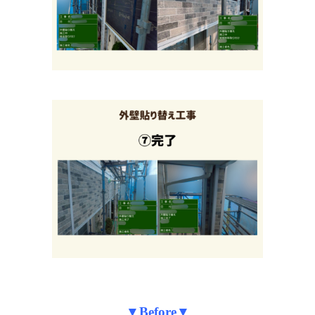
▼Before▼