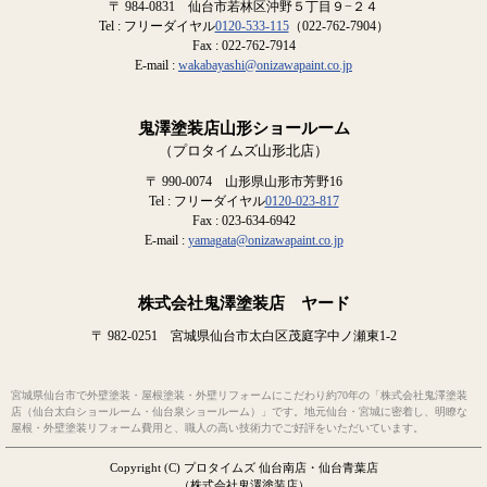
〒 984-0831 仙台市若林区沖野５丁目９−２４
Tel : フリーダイヤル
0120-533-115
（022-762-7904）
Fax : 022-762-7914
E-mail :
wakabayashi@onizawapaint.co.jp
鬼澤塗装店山形ショールーム
（プロタイムズ山形北店）
〒 990-0074 山形県山形市芳野16
Tel : フリーダイヤル
0120-023-817
Fax : 023-634-6942
E-mail :
yamagata@onizawapaint.co.jp
株式会社鬼澤塗装店 ヤード
〒 982-0251 宮城県仙台市太白区茂庭字中ノ瀬東1-2
宮城県仙台市で外壁塗装・屋根塗装・外壁リフォームにこだわり約70年の「株式会社鬼澤塗装
店（仙台太白ショールーム・仙台泉ショールーム）」です。地元仙台・宮城に密着し、明瞭な
屋根・外壁塗装リフォーム費用と、職人の高い技術力でご好評をいただいています。
Copyright (C) プロタイムズ 仙台南店・仙台青葉店
（株式会社鬼澤塗装店）