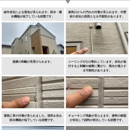
経年劣化による退色が見られます。防水・撥
換気口からの汚れの付着が見られます。外壁
水機能が低下している状態です。
材の劣化の原因となる可能性があります。
塗膜の剥離が見受けられます。
シーリングがひび割れしています。劣化が進
行すると剥離や破断に繋がり、雨水が侵入す
る可能性があります。
屋根に苔の付着が見られました。湿気を含み
チョーキング現象が見らえます。塗料の樹脂
防水機能が低下している状態です。
が劣化して顔料が析出している状態です。