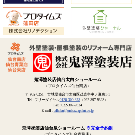
鬼澤塗装店仙台太白ショールーム
（プロタイムズ仙台南店）
〒 982-0251 宮城県仙台市太白区茂庭字中ノ瀬東1-1
Tel : フリーダイヤル
0120-300-373
（022-397-9323）
Fax : 022-397-9324
E-mail :
taihaku@onizawapaint.co.jp
鬼澤塗装店仙台泉ショールーム
※完全予約制
（プロタイムズ仙台青葉店）