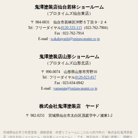
鬼澤塗装店仙台若林ショールーム
（プロタイムズ仙台東店）
〒 984-0831 仙台市若林区沖野５丁目９−２４
Tel : フリーダイヤル
0120-533-115
（022-762-7904）
Fax : 022-762-7914
E-mail :
wakabayashi@onizawapaint.co.jp
鬼澤塗装店山形ショールーム
（プロタイムズ山形北店）
〒 990-0074 山形県山形市芳野16
Tel : フリーダイヤル
0120-023-817
Fax : 023-634-6942
E-mail :
yamagata@onizawapaint.co.jp
株式会社鬼澤塗装店 ヤード
〒 982-0251 宮城県仙台市太白区茂庭字中ノ瀬東1-2
宮城県仙台市で外壁塗装・屋根塗装・外壁リフォームにこだわり約70年の「株式会社鬼澤塗装
店（仙台太白ショールーム・仙台泉ショールーム）」です。地元仙台・宮城に密着し、明瞭な