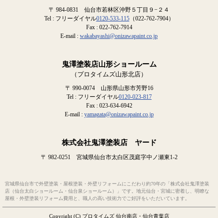
〒 984-0831 仙台市若林区沖野５丁目９−２４
Tel : フリーダイヤル
0120-533-115
（022-762-7904）
Fax : 022-762-7914
E-mail :
wakabayashi@onizawapaint.co.jp
鬼澤塗装店山形ショールーム
（プロタイムズ山形北店）
〒 990-0074 山形県山形市芳野16
Tel : フリーダイヤル
0120-023-817
Fax : 023-634-6942
E-mail :
yamagata@onizawapaint.co.jp
株式会社鬼澤塗装店 ヤード
〒 982-0251 宮城県仙台市太白区茂庭字中ノ瀬東1-2
宮城県仙台市で外壁塗装・屋根塗装・外壁リフォームにこだわり約70年の「株式会社鬼澤塗装
店（仙台太白ショールーム・仙台泉ショールーム）」です。地元仙台・宮城に密着し、明瞭な
屋根・外壁塗装リフォーム費用と、職人の高い技術力でご好評をいただいています。
Copyright (C) プロタイムズ 仙台南店・仙台青葉店