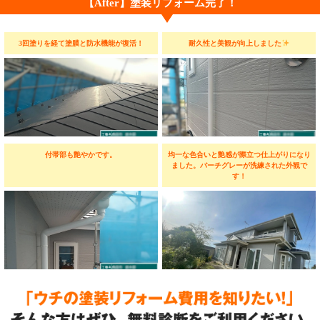
【After】塗装リフォーム完了！
3回塗りを経て塗膜と防水機能が復活！
耐久性と美観が向上しました
付帯部も艶やかです。
均一な色合いと艶感が際立つ仕上がりになり
ました。バーチグレーが洗練された外観で
す！