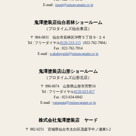
E-mail :
izumi@onizawapaint.co.jp
鬼澤塗装店仙台若林ショールーム
（プロタイムズ仙台東店）
〒 984-0831 仙台市若林区沖野５丁目９−２４
Tel : フリーダイヤル
0120-533-115
（022-762-7904）
Fax : 022-762-7914
E-mail :
wakabayashi@onizawapaint.co.jp
鬼澤塗装店山形ショールーム
（プロタイムズ山形北店）
〒 990-0074 山形県山形市芳野16
Tel : フリーダイヤル
0120-023-817
Fax : 023-634-6942
E-mail :
yamagata@onizawapaint.co.jp
株式会社鬼澤塗装店 ヤード
〒 982-0251 宮城県仙台市太白区茂庭字中ノ瀬東1-2