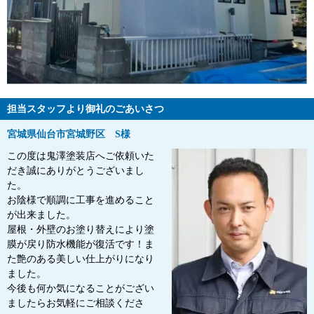
担当スタッフより御礼のごあいさつ
宮城県仙台市宮城野区 S様
この度は鬼澤塗装店へご依頼いた
だき誠にありがとうございまし
た。
お陰様で順調に工事を進めること
が出来ました。
屋根・外壁のお塗り替えにより塗
膜が戻り防水機能が復活です！ま
た艶のある美しい仕上がりになり
ました。
今後も何か気になることがござい
ましたらお気軽にご相談くださ