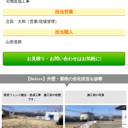
宅地造成工事
担当営業
立田 大和（営業/現場管理）
担当職人
山形道路
お見積り・お問い合わせはお気軽に!
【Before】外壁・屋根の劣化状況を診断
既存フェンス撤去・造成工事 施工前の状態
施工前の写真
です。