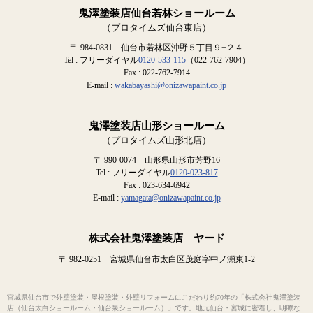
鬼澤塗装店仙台若林ショールーム
（プロタイムズ仙台東店）
〒 984-0831 仙台市若林区沖野５丁目９−２４
Tel : フリーダイヤル
0120-533-115
（022-762-7904）
Fax : 022-762-7914
E-mail :
wakabayashi@onizawapaint.co.jp
鬼澤塗装店山形ショールーム
（プロタイムズ山形北店）
〒 990-0074 山形県山形市芳野16
Tel : フリーダイヤル
0120-023-817
Fax : 023-634-6942
E-mail :
yamagata@onizawapaint.co.jp
株式会社鬼澤塗装店 ヤード
〒 982-0251 宮城県仙台市太白区茂庭字中ノ瀬東1-2
宮城県仙台市で外壁塗装・屋根塗装・外壁リフォームにこだわり約70年の「株式会社鬼澤塗装
店（仙台太白ショールーム・仙台泉ショールーム）」です。地元仙台・宮城に密着し、明瞭な