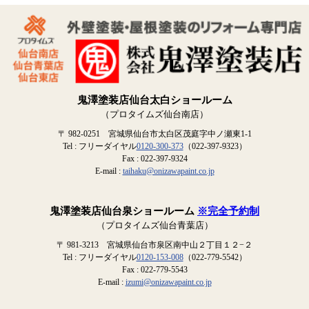
鬼澤塗装店仙台太白ショールーム
（プロタイムズ仙台南店）
〒 982-0251 宮城県仙台市太白区茂庭字中ノ瀬東1-1
Tel : フリーダイヤル
0120-300-373
（022-397-9323）
Fax : 022-397-9324
E-mail :
taihaku@onizawapaint.co.jp
鬼澤塗装店仙台泉ショールーム
※完全予約制
（プロタイムズ仙台青葉店）
〒 981-3213 宮城県仙台市泉区南中山２丁目１２−２
Tel : フリーダイヤル
0120-153-008
（022-779-5542）
Fax : 022-779-5543
E-mail :
izumi@onizawapaint.co.jp