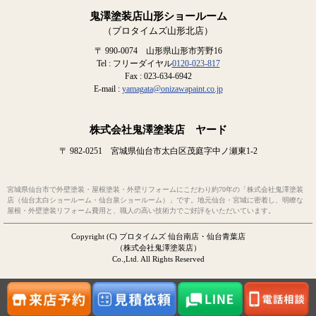
鬼澤塗装店山形ショールーム
（プロタイムズ山形北店）
〒 990-0074 山形県山形市芳野16
Tel : フリーダイヤル
0120-023-817
Fax : 023-634-6942
E-mail :
yamagata@onizawapaint.co.jp
株式会社鬼澤塗装店 ヤード
〒 982-0251 宮城県仙台市太白区茂庭字中ノ瀬東1-2
宮城県仙台市で外壁塗装・屋根塗装・外壁リフォームにこだわり約70年の「株式会社鬼澤塗装
店（仙台太白ショールーム・仙台泉ショールーム）」です。地元仙台・宮城に密着し、明瞭な
屋根・外壁塗装リフォーム費用と、職人の高い技術力でご好評をいただいています。
Copyright (C) プロタイムズ 仙台南店・仙台青葉店
（株式会社鬼澤塗装店）
Co.,Ltd. All Rights Reserved