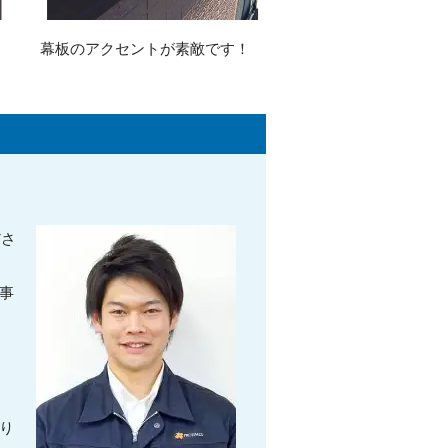
幕板のアクセントが素敵です！
ださ
事
。
さ
り