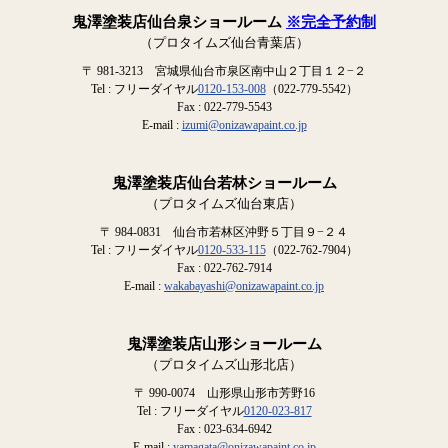
鬼澤塗装店仙台泉ショールーム
※完全予約制
（プロタイムズ仙台青葉店）
〒 981-3213 宮城県仙台市泉区南中山２丁目１２−２
Tel : フリーダイヤル
0120-153-008
（022-779-5542）
Fax : 022-779-5543
E-mail :
izumi@onizawapaint.co.jp
鬼澤塗装店仙台若林ショールーム
（プロタイムズ仙台東店）
〒 984-0831 仙台市若林区沖野５丁目９−２４
Tel : フリーダイヤル
0120-533-115
（022-762-7904）
Fax : 022-762-7914
E-mail :
wakabayashi@onizawapaint.co.jp
鬼澤塗装店山形ショールーム
（プロタイムズ山形北店）
〒 990-0074 山形県山形市芳野16
Tel : フリーダイヤル
0120-023-817
Fax : 023-634-6942
E-mail :
yamagata@onizawapaint.co.jp