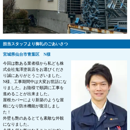
担当スタッフより御礼のごあいさつ
宮城県仙台市青葉区 N様
今回は数ある業者様から私ども株
式会社鬼澤塗装店をお選びくださ
り誠にありがとうございました。
N様、工事期間中は大変お世話にな
りました。お陰様で順調に工事を
進めることが出来ました。
屋根カバーにより新築のような屋
根になり防水機能が復活しまし
た！
外壁も艶のあるとても素敵な外観
になりました。