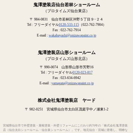
鬼澤塗装店仙台若林ショールーム
（プロタイムズ仙台東店）
〒 984-0831 仙台市若林区沖野５丁目９−２４
Tel : フリーダイヤル
0120-533-115
（022-762-7904）
Fax : 022-762-7914
E-mail :
wakabayashi@onizawapaint.co.jp
鬼澤塗装店山形ショールーム
（プロタイムズ山形北店）
〒 990-0074 山形県山形市芳野16
Tel : フリーダイヤル
0120-023-817
Fax : 023-634-6942
E-mail :
yamagata@onizawapaint.co.jp
株式会社鬼澤塗装店 ヤード
〒 982-0251 宮城県仙台市太白区茂庭字中ノ瀬東1-2
宮城県仙台市で外壁塗装・屋根塗装・外壁リフォームにこだわり約70年の「株式会社鬼澤塗装
店（仙台太白ショールーム・仙台泉ショールーム）」です。地元仙台・宮城に密着し、明瞭な