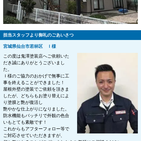
担当スタッフより御礼のごあいさつ
宮城県仙台市若林区 Ｉ様
この度は鬼澤塗装店へご依頼いた
だき誠にありがとうございまし
た。
Ｉ様のご協力のおかげで無事に工
事を終えることができました！
屋根外壁の塗装でご依頼を頂きま
したが、どちらもお塗り替えによ
り塗膜と艶が復活し
艶やかな仕上がりになりました。
防水機能もバッチリで外観の色合
いもとても素敵です！
これからもアフターフォロー等で
ご対応させていただきますが、