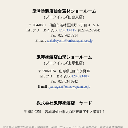
鬼澤塗装店仙台若林ショールーム
（プロタイムズ仙台東店）
〒 984-0831 仙台市若林区沖野５丁目９−２４
Tel : フリーダイヤル
0120-533-115
（022-762-7904）
Fax : 022-762-7914
E-mail :
wakabayashi@onizawapaint.co.jp
鬼澤塗装店山形ショールーム
（プロタイムズ山形北店）
〒 990-0074 山形県山形市芳野16
Tel : フリーダイヤル
0120-023-817
Fax : 023-634-6942
E-mail :
yamagata@onizawapaint.co.jp
株式会社鬼澤塗装店 ヤード
〒 982-0251 宮城県仙台市太白区茂庭字中ノ瀬東1-2
宮城県仙台市で外壁塗装・屋根塗装・外壁リフォームにこだわり約70年の「株式会社鬼澤塗装