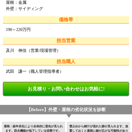
屋根：金属
外壁：サイディング
価格帯
190～220万円
担当営業
及川 伸佳（営業/現場管理）
担当職人
武田 謙一（職人管理指導者）
お見積り・お問い合わせはお気軽に!
【Before】外壁・屋根の劣化状況を診断
屋根：経年劣化により全体的に退色が見られ
雪止めから錆汁が流れた跡が見られます。放
ます。防水機能が低下している状態です。
置しておくと屋根に錆が広がる可能性があり