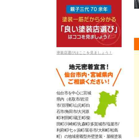
塗装店選びはここを見ましょう！
仙台市を中心に宮城
県内（名取市/岩沼
市/亘理町/山元町/白
石市/角田市/大河原
町/村田町/蔵王町/柴
田町/川崎町/丸森町/多賀城市/塩釜市/
利府町/七ヶ浜町/富谷市/大和町/松島
町）の地域密着型外壁塗装・屋根塗装