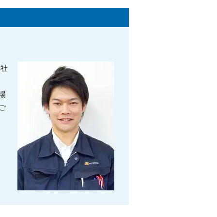
会社
場
ご