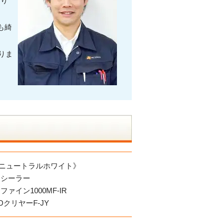
おり
も綺
りま
F：ニュートラルホワイト》
ーシーラー
イン1000MF-IR
クリヤーF-JY