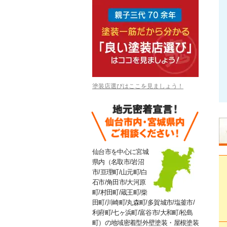
塗装店選びはここを見ましょう！
仙台市を中心に宮城
県内（名取市/岩沼
市/亘理町/山元町/白
石市/角田市/大河原
町/村田町/蔵王町/柴
田町/川崎町/丸森町/多賀城市/塩釜市/
利府町/七ヶ浜町/富谷市/大和町/松島
町）の地域密着型外壁塗装・屋根塗装