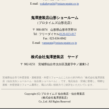
E-mail :
wakabayashi@onizawapaint.co.jp
鬼澤塗装店山形ショールーム
（プロタイムズ山形北店）
〒 990-0074 山形県山形市芳野16
Tel : フリーダイヤル
0120-023-817
Fax : 023-634-6942
E-mail :
yamagata@onizawapaint.co.jp
株式会社鬼澤塗装店 ヤード
〒 982-0251 宮城県仙台市太白区茂庭字中ノ瀬東1-2
宮城県仙台市で外壁塗装・屋根塗装・外壁リフォームにこだわり約70年の「株式会社鬼澤塗装
店（仙台太白ショールーム・仙台泉ショールーム）」です。地元仙台・宮城に密着し、明瞭な
屋根・外壁塗装リフォーム費用と、職人の高い技術力でご好評をいただいています。
Copyright (C) プロタイムズ 仙台南店・仙台青葉店
（株式会社鬼澤塗装店）
Co.,Ltd. All Rights Reserved