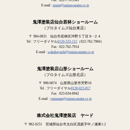
Fax : 022-779-5543
E-mail :
izumi@onizawapaint.co.jp
鬼澤塗装店仙台若林ショールーム
（プロタイムズ仙台東店）
〒 984-0831 仙台市若林区沖野５丁目９−２４
Tel : フリーダイヤル
0120-533-115
（022-762-7904）
Fax : 022-762-7914
E-mail :
wakabayashi@onizawapaint.co.jp
鬼澤塗装店山形ショールーム
（プロタイムズ山形北店）
〒 990-0074 山形県山形市芳野16
Tel : フリーダイヤル
0120-023-817
Fax : 023-634-6942
E-mail :
yamagata@onizawapaint.co.jp
株式会社鬼澤塗装店 ヤード
〒 982-0251 宮城県仙台市太白区茂庭字中ノ瀬東1-2