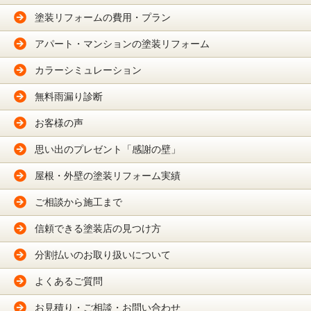
・法令に基づき開示することが必要である場合
塗装リフォームの費用・プラン
個人情報の安全対策
当社は、個人情報の正確性及び安全性確保のために、セキュリティに万全の対策を講
アパート・マンションの塗装リフォーム
じています。
ご本人の照会
カラーシミュレーション
お客さまがご本人の個人情報の照会・修正・削除などをご希望される場合には、ご本
人であることを確認の上、対応させていただきます。
無料雨漏り診断
法令、規範の遵守と見直し
当社は、保有する個人情報に関して適用される日本の法令、その他規範を遵守すると
ともに、本ポリシーの内容を適宜見直し、その改善に努めます。
お客様の声
お問い合せ
当社の個人情報の取扱に関するお問い合せは下記までご連絡ください。
思い出のプレゼント「感謝の壁」
プロタイムズ 仙台南店・仙台青葉店（加盟店名：株式会社 鬼澤塗装店）
〒 982-0251 宮城県仙台市太白区茂庭字中ノ瀬東1-1
屋根・外壁の塗装リフォーム実績
ご相談から施工まで
信頼できる塗装店の見つけ方
分割払いのお取り扱いについて
よくあるご質問
お見積り・ご相談・お問い合わせ