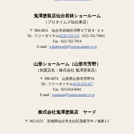
鬼澤塗装店仙台若林ショールーム
（プロタイムズ仙台東店）
〒 984-0831 仙台市若林区沖野５丁目９−２４
Tel : フリーダイヤル
0120-533-115
（022-762-7904）
Fax : 022-762-7914
E-mail :
wakabayashi@onizawapaint.co.jp
山形ショールーム（山形市芳野）
（加盟店名：株式会社 鬼澤塗装店）
〒 990-0074 山形県山形市芳野16
Tel : フリーダイヤル
0120-023-817
Fax : 023-634-6942
E-mail :
yamagata@onizawapaint.co.jp
株式会社鬼澤塗装店 ヤード
〒 982-0251 宮城県仙台市太白区茂庭字中ノ瀬東1-2