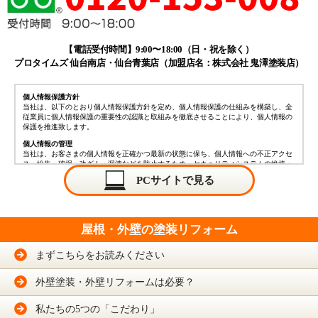
【電話受付時間】9:00〜18:00（日・祝を除く）
プロタイムズ 仙台南店・仙台青葉店（加盟店名：株式会社 鬼澤塗装店）
個人情報保護方針
当社は、以下のとおり個人情報保護方針を定め、個人情報保護の仕組みを構築し、全
従業員に個人情報保護の重要性の認識と取組みを徹底させることにより、個人情報の
保護を推進致します。
個人情報の管理
当社は、お客さまの個人情報を正確かつ最新の状態に保ち、個人情報への不正アクセ
ス・紛失・破損・改ざん・漏洩などを防止するため、セキュリティシステムの維持・
管理体制の整備・社員教育の徹底等の必要な措置を講じ、安全対策を実施し個人情報
PCサイトで見る
の厳重な管理を行ないます。
個人情報の利用目的
本ウェブサイトでは、お客様からのお問い合わせ時に、お名前、e-mailアドレス、電
話番号等の個人情報をご登録いただく場合がございますが、これらの個人情報はご提
屋根・外壁の塗装リフォーム
供いただく際の目的以外では利用いたしません。
お客さまからお預かりした個人情報は、当社からのご連絡や業務のご案内やご質問に
対する回答として、電子メールや資料のご送付に利用いたします。
まずこちらをお読みください
個人情報の第三者への開示・提供の禁止
当社は、お客さまよりお預かりした個人情報を適切に管理し、次のいずれかに該当す
外壁塗装・外壁リフォームは必要？
る場合を除き、個人情報を第三者に開示いたしません。
・お客さまの同意がある場合
・お客さまが希望されるサービスを行なうために当社が業務を委託する業者に対して
私たちの5つの「こだわり」
開示する場合