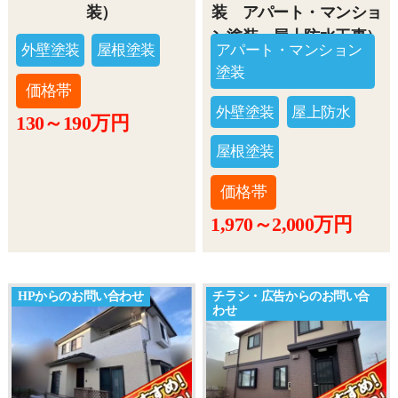
装）
装 アパート・マンショ
ン塗装 屋上防水工事）
外壁塗装
屋根塗装
アパート・マンション
塗装
価格帯
外壁塗装
屋上防水
130～190万円
屋根塗装
価格帯
1,970～2,000万円
HPからのお問い合わせ
チラシ・広告からのお問い合
わせ