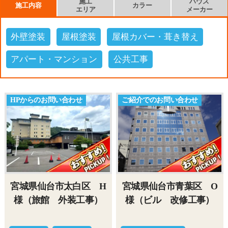
施工
ハウス
施工内容
カラー
エリア
メーカー
外壁塗装
屋根塗装
屋根カバー・葺き替え
アパート・マンション
公共工事
HPからのお問い合わせ
ご紹介でのお問い合わせ
宮城県仙台市太白区 H
宮城県仙台市青葉区 O
様（旅館 外装工事）
様（ビル 改修工事）