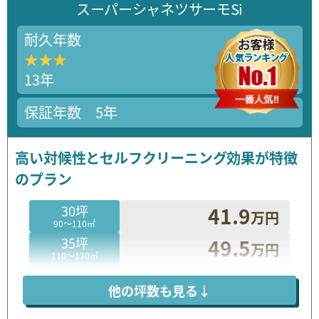
スーパーシャネツ
サーモSi
耐久年数
★★★★★
★★★★★
13年
保証年数 5年
高い対候性とセルフクリーニング効果が特徴
のプラン
30坪
41.9
万円
90～110㎡
35坪
49.5
万円
110～130㎡
40坪
57.1
万円
130～150㎡
他の坪数も見る↓
45坪
64.8
万円