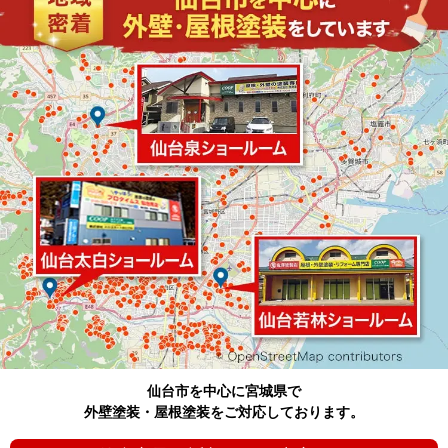
★★★★★
★★★★★
河端昌美
鬼社長、職人の皆様ありがとうございます
★★★★★
★★★★★
H T
この度外壁塗装を依頼しました。
丁寧さは勿論の事、１月で外壁塗装を終えていた
だくスピーディさもあり、とても良い結果になり
ました。
合間合間に進行状況の説明も加えていただき、疑
もっと見る
問点の解消にも時間をとっていただいたことで、
初めての外壁塗装を不安無く終えることが出来ま
仙台市を中心に宮城県で
した。
外壁塗装・屋根塗装をご対応しております。
とても頼りになります！