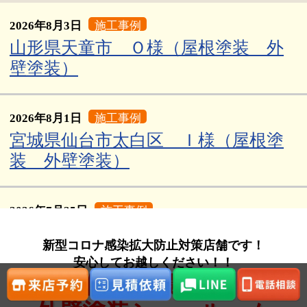
2026年8月3日
施工事例
山形県天童市 Ｏ様（屋根塗装 外
壁塗装）
2026年8月1日
施工事例
宮城県仙台市太白区 Ｉ様（屋根塗
装 外壁塗装）
2026年7月25日
施工事例
宮城県柴田郡 O様邸
新型コロナ感染拡大防止対策店舗です！
安心してお越しください！！
仙台市
最大級
2026年7月24日
施工事例
宮城県仙台市泉区 T様（屋根塗装