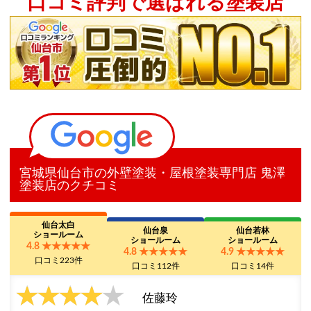
口コミ評判で選ばれる塗装店
宮城県仙台市の外壁塗装・屋根塗装専門店 鬼澤
塗装店のクチコミ
仙台太白
仙台泉
仙台若林
ショールーム
ショールーム
ショールーム
4.8
★★★★★
4.8
★★★★★
4.9
★★★★★
口コミ223件
口コミ112件
口コミ14件
★★★★
★★★★★
佐藤玲