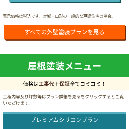
45坪
162.6
万円
190～215㎡
50坪
181.5
表示価格は税込です。宮城・山形の一般的な戸建住宅の場合。
万円
215～240㎡
すべての外壁塗装プランを見る
プラン詳細を見る
屋根塗装メニュー
価格は
工事代
＋
保証
全てコミコミ！
工程内容及び坪数等はプラン詳細を見るをクリックするとご覧
いただけます。
プレミアムシリコンプラン